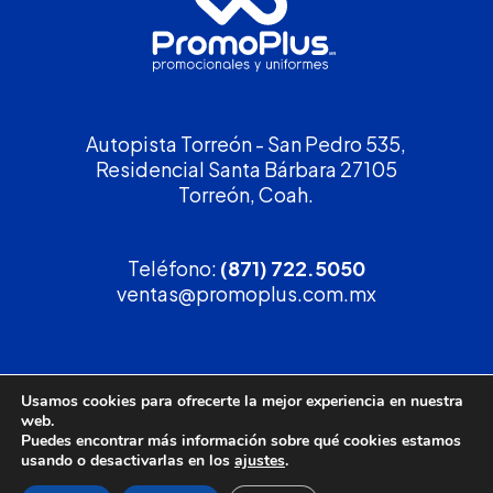
Autopista Torreón - San Pedro 535,
Residencial Santa Bárbara 27105
Torreón, Coah.
Teléfono:
(871) 722.5050
ventas@promoplus.com.mx
¡Solicita tu
cotización
!
Usamos cookies para ofrecerte la mejor experiencia en nuestra
web.
(800) 90 PROMO
Puedes encontrar más información sobre qué cookies estamos
usando o desactivarlas en los
ajustes
.