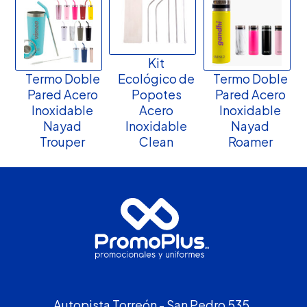
Kit
Termo Doble
Ecológico de
Termo Doble
Pared Acero
Popotes
Pared Acero
Inoxidable
Acero
Inoxidable
Nayad
Inoxidable
Nayad
Trouper
Clean
Roamer
Autopista Torreón - San Pedro 535,