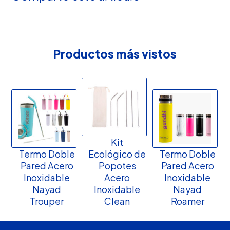
Productos más vistos
Kit
Termo Doble
Ecológico de
Termo Doble
Pared Acero
Popotes
Pared Acero
Inoxidable
Acero
Inoxidable
Nayad
Inoxidable
Nayad
Trouper
Clean
Roamer