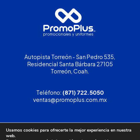
Autopista Torreón - San Pedro 535,
Residencial Santa Bárbara 27105
Torreón, Coah.
Teléfono:
(871) 722.5050
ventas@promoplus.com.mx
¡Solicita tu
cotización
!
Usamos cookies para ofrecerte la mejor experiencia en nuestra
web.