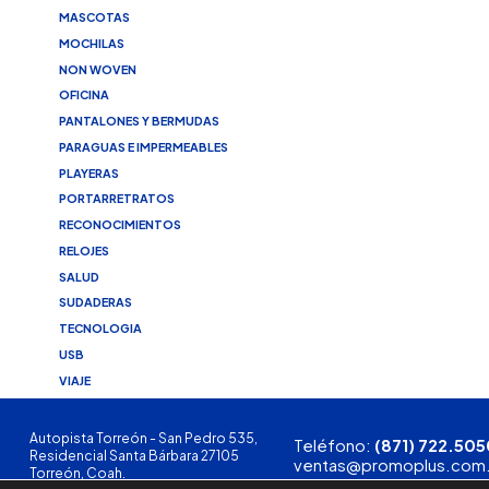
MASCOTAS
MOCHILAS
NON WOVEN
OFICINA
PANTALONES Y BERMUDAS
PARAGUAS E IMPERMEABLES
PLAYERAS
PORTARRETRATOS
RECONOCIMIENTOS
RELOJES
SALUD
SUDADERAS
TECNOLOGIA
USB
VIAJE
Autopista Torreón - San Pedro 535,
Teléfono:
(871) 722.505
Residencial Santa Bárbara 27105
ventas@promoplus.com
Torreón, Coah.