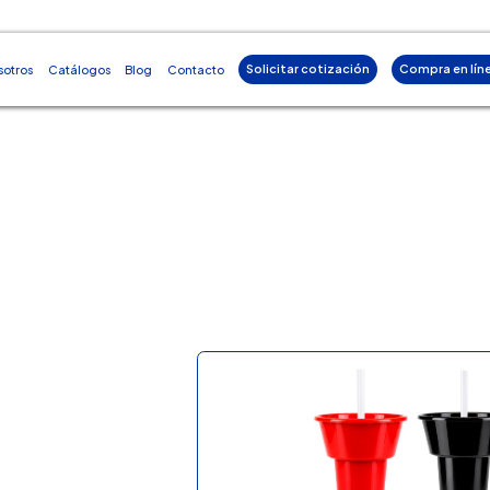
Solicitar cotización
Compra en lín
sotros
Catálogos
Blog
Contacto