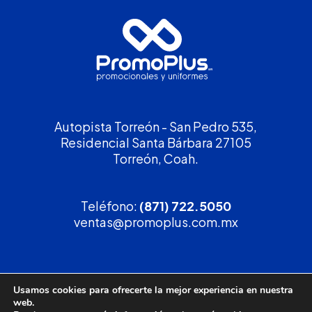
Autopista Torreón - San Pedro 535,
Residencial Santa Bárbara 27105
Torreón, Coah.
Teléfono:
(871) 722.5050
ventas@promoplus.com.mx
¡Solicita tu
cotización
!
Usamos cookies para ofrecerte la mejor experiencia en nuestra
web.