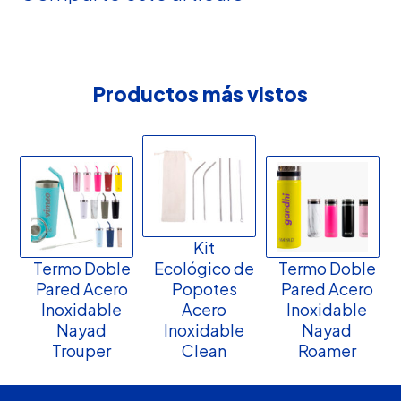
Productos más vistos
Kit
Termo Doble
Ecológico de
Termo Doble
Pared Acero
Popotes
Pared Acero
Inoxidable
Acero
Inoxidable
Nayad
Inoxidable
Nayad
Trouper
Clean
Roamer