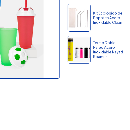
Kit Ecológico de
Popotes Acero
Inoxidable Clean
Termo Doble
Pared Acero
Inoxidable Nayad
Roamer