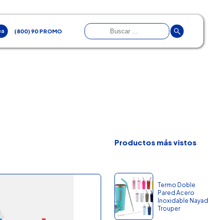
ea
(800) 90 PROMO
Productos más vistos
Termo Doble
Pared Acero
Inoxidable Nayad
Trouper