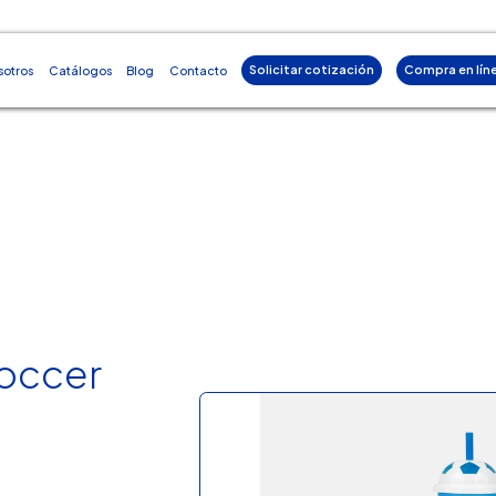
Solicitar cotización
Compra en lín
sotros
Catálogos
Blog
Contacto
Soccer