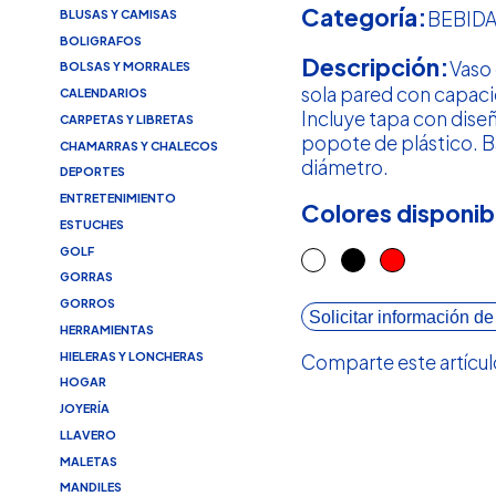
Categoría:
BLUSAS Y CAMISAS
BEBID
BOLIGRAFOS
Descripción:
Vaso 
BOLSAS Y MORRALES
sola pared con capaci
CALENDARIOS
Incluye tapa con dise
CARPETAS Y LIBRETAS
popote de plástico. B
CHAMARRAS Y CHALECOS
diámetro.
DEPORTES
ENTRETENIMIENTO
Colores disponib
ESTUCHES
GOLF
GORRAS
GORROS
Solicitar información de
HERRAMIENTAS
HIELERAS Y LONCHERAS
Comparte este artícul
HOGAR
JOYERÍA
LLAVERO
MALETAS
MANDILES