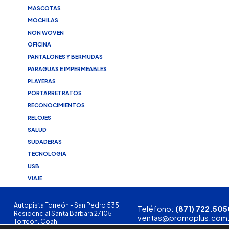
MASCOTAS
MOCHILAS
NON WOVEN
OFICINA
PANTALONES Y BERMUDAS
PARAGUAS E IMPERMEABLES
PLAYERAS
PORTARRETRATOS
RECONOCIMIENTOS
RELOJES
SALUD
SUDADERAS
TECNOLOGIA
USB
VIAJE
Autopista Torreón - San Pedro 535,
Teléfono:
(871) 722.505
Residencial Santa Bárbara 27105
ventas@promoplus.com
Torreón, Coah.