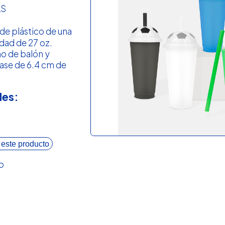
AS
de plástico de una
dad de 27 oz.
ño de balón y
ase de 6.4 cm de
les:
 este producto
o