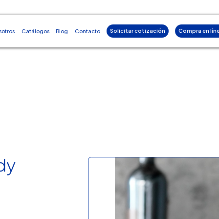
Solicitar cotización
Compra en lín
sotros
Catálogos
Blog
Contacto
dy