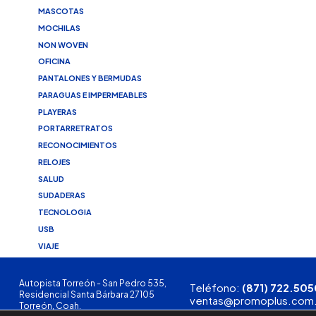
MASCOTAS
MOCHILAS
NON WOVEN
OFICINA
PANTALONES Y BERMUDAS
PARAGUAS E IMPERMEABLES
PLAYERAS
PORTARRETRATOS
RECONOCIMIENTOS
RELOJES
SALUD
SUDADERAS
TECNOLOGIA
USB
VIAJE
Autopista Torreón - San Pedro 535,
Teléfono:
(871) 722.505
Residencial Santa Bárbara 27105
ventas@promoplus.com
Torreón, Coah.