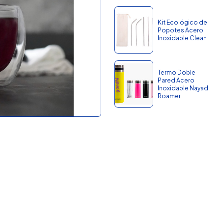
Kit Ecológico de
Popotes Acero
Inoxidable Clean
Termo Doble
Pared Acero
Inoxidable Nayad
Roamer