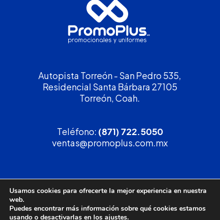
Autopista Torreón - San Pedro 535,
Residencial Santa Bárbara 27105
Torreón, Coah.
Teléfono:
(871) 722.5050
ventas@promoplus.com.mx
¡Solicita tu
cotización
!
Usamos cookies para ofrecerte la mejor experiencia en nuestra
web.
(800) 90 PROMO
Puedes encontrar más información sobre qué cookies estamos
usando o desactivarlas en los
ajustes
.