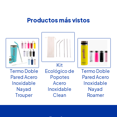
Productos más vistos
Kit
Termo Doble
Ecológico de
Termo Doble
Pared Acero
Popotes
Pared Acero
Inoxidable
Acero
Inoxidable
Nayad
Inoxidable
Nayad
Trouper
Clean
Roamer