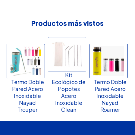
Productos más vistos
Kit
Termo Doble
Ecológico de
Termo Doble
Pared Acero
Popotes
Pared Acero
Inoxidable
Acero
Inoxidable
Nayad
Inoxidable
Nayad
Trouper
Clean
Roamer