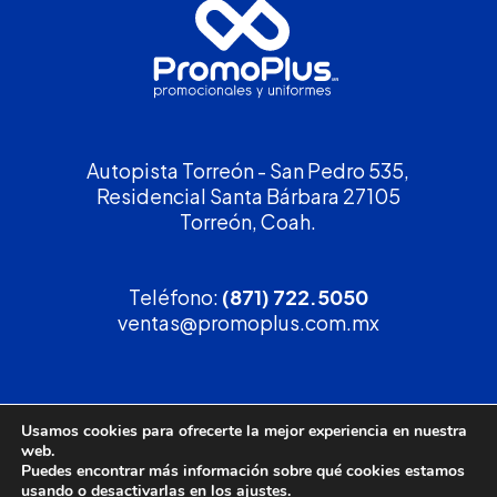
Autopista Torreón - San Pedro 535,
Residencial Santa Bárbara 27105
Torreón, Coah.
Teléfono:
(871) 722.5050
ventas@promoplus.com.mx
¡Solicita tu
cotización
!
Usamos cookies para ofrecerte la mejor experiencia en nuestra
web.
(800) 90 PROMO
Puedes encontrar más información sobre qué cookies estamos
usando o desactivarlas en los
ajustes
.