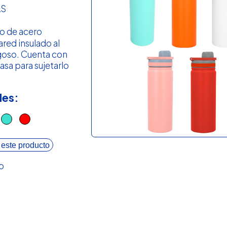
AS
o de acero
red insulado al
goso. Cuenta con
asa para sujetarlo
les:
 este producto
o