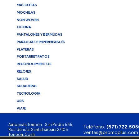
MASCOTAS
MOCHILAS
NON WOVEN
OFICINA
PANTALONES Y BERMUDAS
PARAGUAS E IMPERMEABLES
PLAYERAS
PORTARRETRATOS
RECONOCIMIENTOS
RELOJES
SALUD
SUDADERAS
TECNOLOGIA
USB
VIAJE
Autopista Torreón - San Pedro 535,
Teléfono:
(871) 722.505
Residencial Santa Bárbara 27105
ventas@promoplus.com
Torreón, Coah.