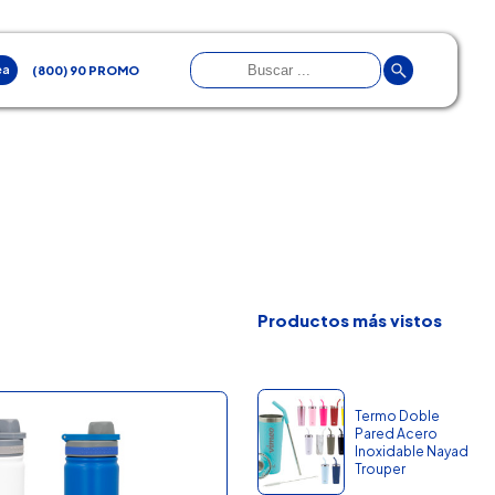
ea
(800) 90 PROMO
Productos más vistos
Termo Doble
Pared Acero
Inoxidable Nayad
Trouper