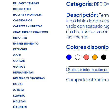
Categoría:
BLUSAS Y CAMISAS
BEBID
BOLIGRAFOS
Descripción:
Term
BOLSAS Y MORRALES
inoxidable de doble pa
CALENDARIOS
vacío con acabado ru
CARPETAS Y LIBRETAS
una tapa de rosca con 
CHAMARRAS Y CHALECOS
fácilmente.
DEPORTES
ENTRETENIMIENTO
Colores disponib
ESTUCHES
GOLF
GORRAS
GORROS
Solicitar información de
HERRAMIENTAS
HIELERAS Y LONCHERAS
Comparte este artícul
HOGAR
JOYERÍA
LLAVERO
MALETAS
MANDILES