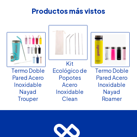
Productos más vistos
Kit
Termo Doble
Ecológico de
Termo Doble
Pared Acero
Popotes
Pared Acero
Inoxidable
Acero
Inoxidable
Nayad
Inoxidable
Nayad
Trouper
Clean
Roamer