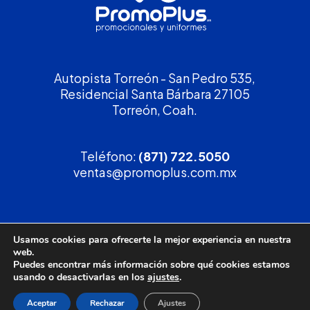
Autopista Torreón - San Pedro 535,
Residencial Santa Bárbara 27105
Torreón, Coah.
Teléfono:
(871) 722.5050
ventas@promoplus.com.mx
¡Solicita tu
cotización
!
Usamos cookies para ofrecerte la mejor experiencia en nuestra
web.
(800) 90 PROMO
Puedes encontrar más información sobre qué cookies estamos
usando o desactivarlas en los
ajustes
.
Aceptar
Rechazar
Ajustes