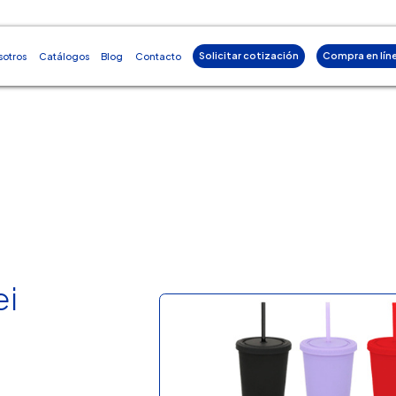
Solicitar cotización
Compra en lín
sotros
Catálogos
Blog
Contacto
ei