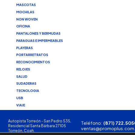
MASCOTAS
MOCHILAS
NON WOVEN
OFICINA
PANTALONES Y BERMUDAS
PARAGUAS E IMPERMEABLES
PLAYERAS
PORTARRETRATOS
RECONOCIMIENTOS
RELOJES
SALUD
SUDADERAS
TECNOLOGIA
USB
VIAJE
Autopista Torreón - San Pedro 535,
Teléfono:
(871) 722.505
Residencial Santa Bárbara 27105
ventas@promoplus.com
Torreón, Coah.