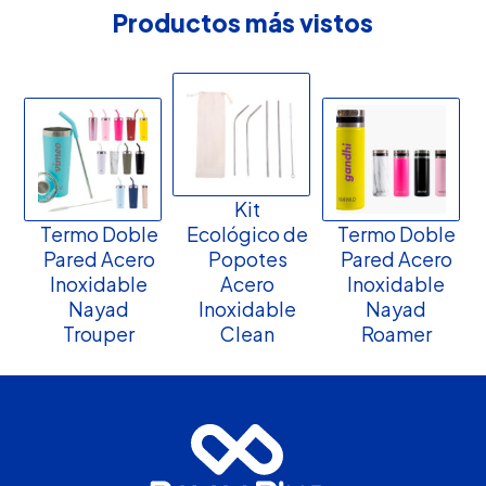
Productos más vistos
Kit
Termo Doble
Ecológico de
Termo Doble
Pared Acero
Popotes
Pared Acero
Inoxidable
Acero
Inoxidable
Nayad
Inoxidable
Nayad
Trouper
Clean
Roamer