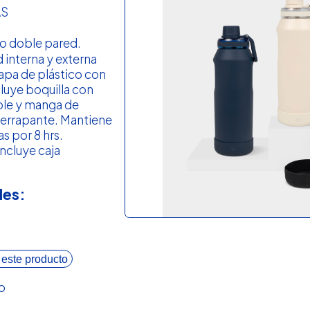
AS
o doble pared.
d interna y externa
Tapa de plástico con
cluye boquilla con
ble y manga de
iderrapante. Mantiene
as por 8 hrs.
ncluye caja
les:
 este producto
o