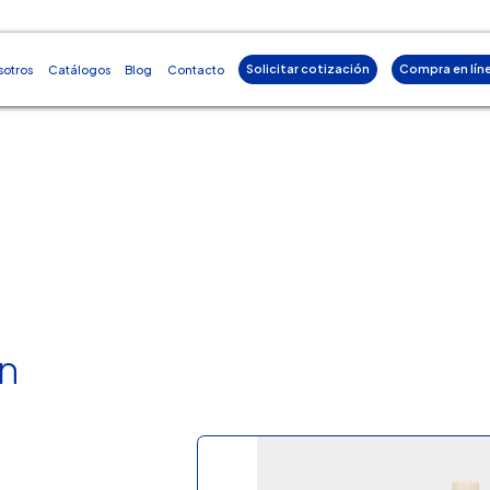
Solicitar cotización
Compra en lín
sotros
Catálogos
Blog
Contacto
on