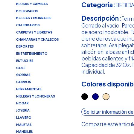
Categoría:
BLUSAS Y CAMISAS
BEBID
BOLIGRAFOS
Descripción:
Term
BOLSAS Y MORRALES
Cerrado al vacío. Pare
CALENDARIOS
de acero inoxidable. 
CARPETAS Y LIBRETAS
cierre de rosca que in
CHAMARRAS Y CHALECOS
sobretapa. Asa plega
DEPORTES
silicón en la base ant
ENTRETENIMIENTO
bebidas calientes y frí
ESTUCHES
Capacidad de 32 Oz. I
GOLF
individual.
GORRAS
GORROS
Colores disponib
HERRAMIENTAS
HIELERAS Y LONCHERAS
HOGAR
JOYERÍA
Solicitar información de
LLAVERO
Comparte este artícul
MALETAS
MANDILES