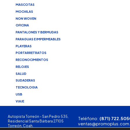
MASCOTAS
MOCHILAS
NON WOVEN
OFICINA
PANTALONES Y BERMUDAS
PARAGUAS E IMPERMEABLES
PLAYERAS
PORTARRETRATOS
RECONOCIMIENTOS
RELOJES
SALUD
SUDADERAS
TECNOLOGIA
USB
VIAJE
Autopista Torreón - San Pedro 535,
Teléfono:
(871) 722.505
Residencial Santa Bárbara 27105
ventas@promoplus.com
Torreón, Coah.