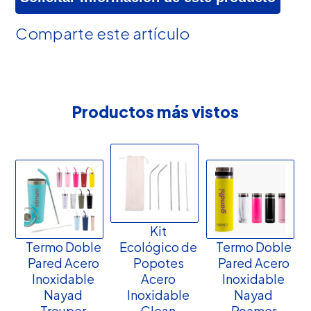
Comparte este artículo
Productos más vistos
Kit
Termo Doble
Ecológico de
Termo Doble
Pared Acero
Popotes
Pared Acero
Inoxidable
Acero
Inoxidable
Nayad
Inoxidable
Nayad
Trouper
Clean
Roamer