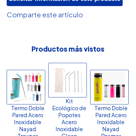
Comparte este artículo
Productos más vistos
Kit
Termo Doble
Ecológico de
Termo Doble
Pared Acero
Popotes
Pared Acero
Inoxidable
Acero
Inoxidable
Nayad
Inoxidable
Nayad
Trouper
Clean
Roamer