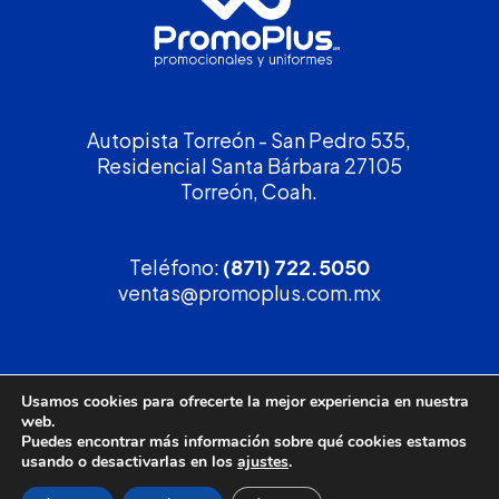
Autopista Torreón - San Pedro 535,
Residencial Santa Bárbara 27105
Torreón, Coah.
Teléfono:
(871) 722.5050
ventas@promoplus.com.mx
¡Solicita tu
cotización
!
Usamos cookies para ofrecerte la mejor experiencia en nuestra
web.
(800) 90 PROMO
Puedes encontrar más información sobre qué cookies estamos
usando o desactivarlas en los
ajustes
.