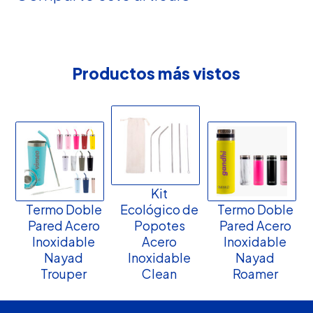
Productos más vistos
Kit
Termo Doble
Ecológico de
Termo Doble
Pared Acero
Popotes
Pared Acero
Inoxidable
Acero
Inoxidable
Nayad
Inoxidable
Nayad
Trouper
Clean
Roamer