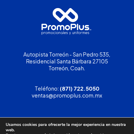
Autopista Torreón - San Pedro 535,
Residencial Santa Bárbara 27105
Torreón, Coah.
Teléfono:
(871) 722.5050
ventas@promoplus.com.mx
¡Solicita tu
cotización
!
Usamos cookies para ofrecerte la mejor experiencia en nuestra
web.