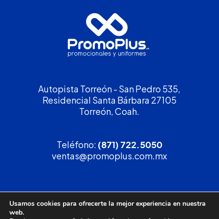
Autopista Torreón - San Pedro 535,
Residencial Santa Bárbara 27105
Torreón, Coah.
Teléfono:
(871) 722.5050
ventas@promoplus.com.mx
¡Solicita tu
cotización
!
Usamos cookies para ofrecerte la mejor experiencia en nuestra
web.