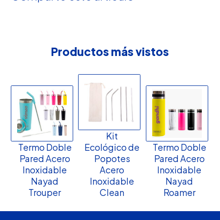
Productos más vistos
Kit
Termo Doble
Ecológico de
Termo Doble
Pared Acero
Popotes
Pared Acero
Inoxidable
Acero
Inoxidable
Nayad
Inoxidable
Nayad
Trouper
Clean
Roamer