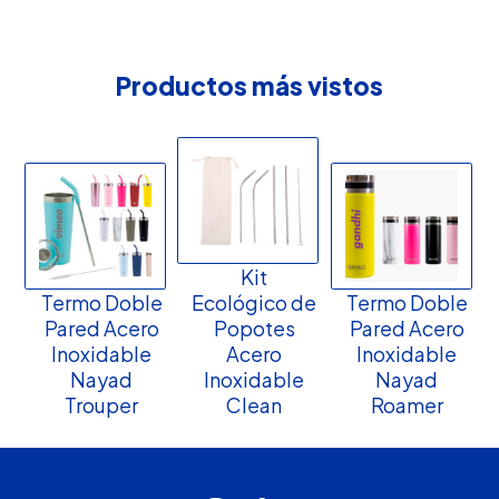
Productos más vistos
Kit
Termo Doble
Ecológico de
Termo Doble
Pared Acero
Popotes
Pared Acero
Inoxidable
Acero
Inoxidable
Nayad
Inoxidable
Nayad
Trouper
Clean
Roamer