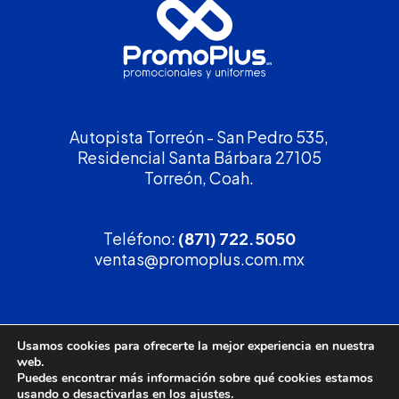
Autopista Torreón - San Pedro 535,
Residencial Santa Bárbara 27105
Torreón, Coah.
Teléfono:
(871) 722.5050
ventas@promoplus.com.mx
¡Solicita tu
cotización
!
Usamos cookies para ofrecerte la mejor experiencia en nuestra
web.
(800) 90 PROMO
Puedes encontrar más información sobre qué cookies estamos
usando o desactivarlas en los
ajustes
.