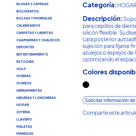
Categoría:
BLUSAS Y CAMISAS
HOGA
BOLIGRAFOS
Descripción:
Sopo
BOLSAS Y MORRALES
para cepillos de dient
CALENDARIOS
silicón flexible. Su di
CARPETAS Y LIBRETAS
cara posterior autoad
CHAMARRAS Y CHALECOS
sujeción para fijarse f
DEPORTES
azulejos o espejos de 
ENTRETENIMIENTO
optimizando el espaci
ESTUCHES
GOLF
Colores disponib
GORRAS
GORROS
HERRAMIENTAS
HIELERAS Y LONCHERAS
Solicitar información de
HOGAR
Comparte este artícul
JOYERÍA
LLAVERO
MALETAS
MANDILES