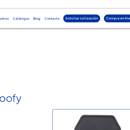
Solicitar cotización
Compra en lín
sotros
Catálogos
Blog
Contacto
oofy