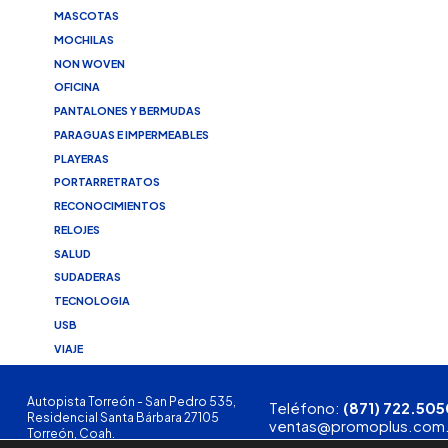
MASCOTAS
MOCHILAS
NON WOVEN
OFICINA
PANTALONES Y BERMUDAS
PARAGUAS E IMPERMEABLES
PLAYERAS
PORTARRETRATOS
RECONOCIMIENTOS
RELOJES
SALUD
SUDADERAS
TECNOLOGIA
USB
VIAJE
Autopista Torreón - San Pedro 535,
Teléfono:
(871) 722.505
Residencial Santa Bárbara 27105
ventas@promoplus.com
Torreón, Coah.