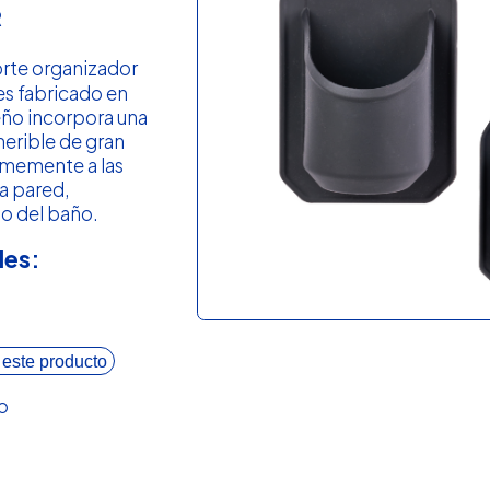
R
rte organizador
es fabricado en
seño incorpora una
herible de gran
irmemente a las
la pared,
o del baño.
les:
 este producto
o