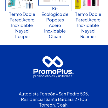
Kit
Termo Doble
Ecológico de
Termo Doble
Pared Acero
Popotes
Pared Acero
Inoxidable
Acero
Inoxidable
Nayad
Inoxidable
Nayad
Trouper
Clean
Roamer
Autopista Torreón - San Pedro 535,
Residencial Santa Bárbara 27105
Torreón, Coah.