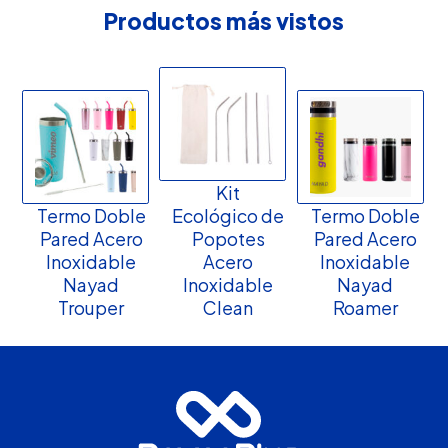
Productos más vistos
Kit
Termo Doble
Ecológico de
Termo Doble
Pared Acero
Popotes
Pared Acero
Inoxidable
Acero
Inoxidable
Nayad
Inoxidable
Nayad
Trouper
Clean
Roamer