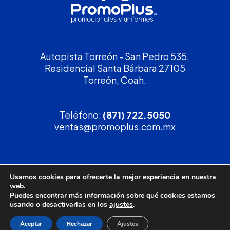
Autopista Torreón - San Pedro 535,
Residencial Santa Bárbara 27105
Torreón, Coah.
Teléfono:
(871) 722.5050
ventas@promoplus.com.mx
¡Solicita tu
cotización
!
Usamos cookies para ofrecerte la mejor experiencia en nuestra
web.
(800) 90 PROMO
Puedes encontrar más información sobre qué cookies estamos
usando o desactivarlas en los
ajustes
.
Aceptar
Rechazar
Ajustes
Política de privacidad