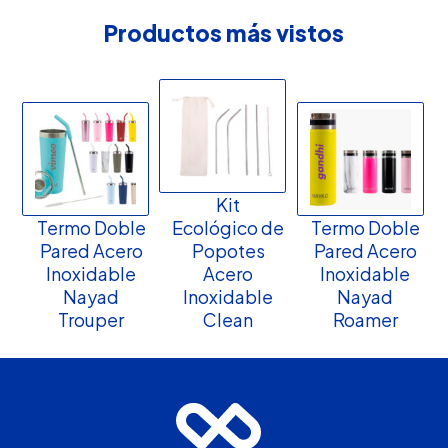
Productos más vistos
Kit
Termo Doble
Ecológico de
Termo Doble
Pared Acero
Popotes
Pared Acero
Inoxidable
Acero
Inoxidable
Nayad
Inoxidable
Nayad
Trouper
Clean
Roamer