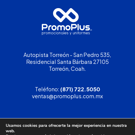
Autopista Torreón - San Pedro 535,
Residencial Santa Bárbara 27105
Torreón, Coah.
Teléfono:
(871) 722.5050
ventas@promoplus.com.mx
¡Solicita tu
cotización
!
Usamos cookies para ofrecerte la mejor experiencia en nuestra
web.