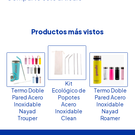
Productos más vistos
Kit
Termo Doble
Ecológico de
Termo Doble
Pared Acero
Popotes
Pared Acero
Inoxidable
Acero
Inoxidable
Nayad
Inoxidable
Nayad
Trouper
Clean
Roamer