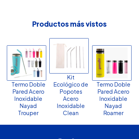
Productos más vistos
Kit
Termo Doble
Ecológico de
Termo Doble
Pared Acero
Popotes
Pared Acero
Inoxidable
Acero
Inoxidable
Nayad
Inoxidable
Nayad
Trouper
Clean
Roamer