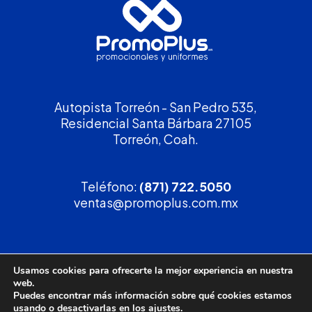
Autopista Torreón - San Pedro 535,
Residencial Santa Bárbara 27105
Torreón, Coah.
Teléfono:
(871) 722.5050
ventas@promoplus.com.mx
¡Solicita tu
cotización
!
Usamos cookies para ofrecerte la mejor experiencia en nuestra
web.
(800) 90 PROMO
Puedes encontrar más información sobre qué cookies estamos
usando o desactivarlas en los
ajustes
.