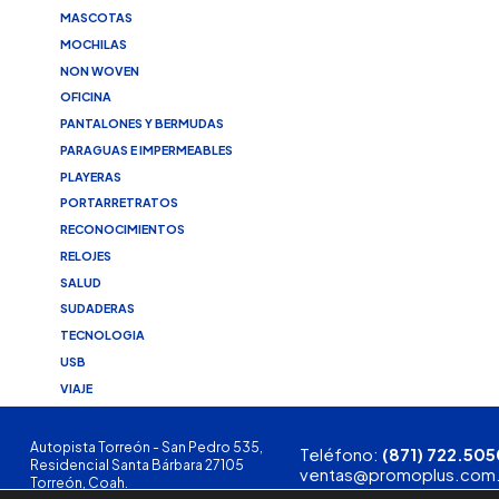
MASCOTAS
MOCHILAS
NON WOVEN
OFICINA
PANTALONES Y BERMUDAS
PARAGUAS E IMPERMEABLES
PLAYERAS
PORTARRETRATOS
RECONOCIMIENTOS
RELOJES
SALUD
SUDADERAS
TECNOLOGIA
USB
VIAJE
Autopista Torreón - San Pedro 535,
Teléfono:
(871) 722.505
Residencial Santa Bárbara 27105
ventas@promoplus.com
Torreón, Coah.