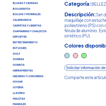
Categoría:
BLUSAS Y CAMISAS
BELLE
BOLIGRAFOS
Descripción:
Set 
BOLSAS Y MORRALES
maquillaje con estuch
CALENDARIOS
poliestireno (PS) con 
CARPETAS Y LIBRETAS
férula de aluminio. Es
CHAMARRAS Y CHALECOS
sintético (PU).
DEPORTES
ENTRETENIMIENTO
Colores disponib
ESTUCHES
GOLF
GORRAS
GORROS
Solicitar información de
HERRAMIENTAS
HIELERAS Y LONCHERAS
Comparte este artícul
HOGAR
JOYERÍA
LLAVERO
MALETAS
MANDILES