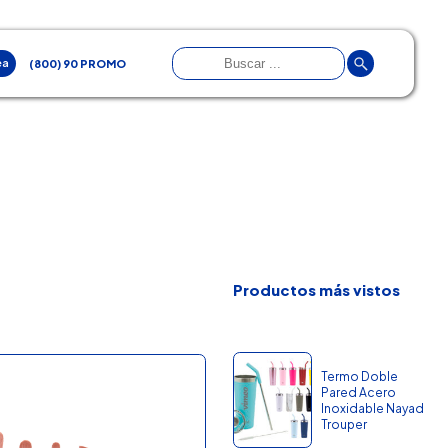
ea
(800) 90 PROMO
Productos más vistos
Termo Doble
Pared Acero
Inoxidable Nayad
Trouper