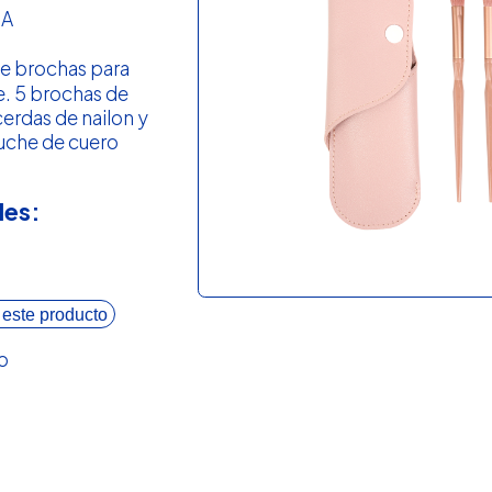
ZA
de brochas para
e. 5 brochas de
cerdas de nailon y
tuche de cuero
les:
 este producto
o