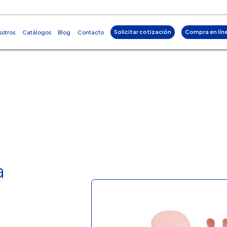
Solicitar cotización
Compra en lín
sotros
Catálogos
Blog
Contacto
a