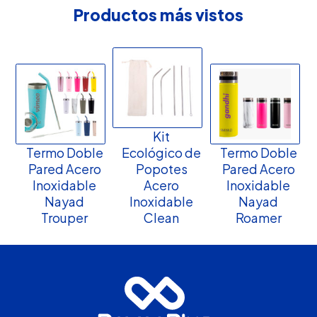
Productos más vistos
Kit
Termo Doble
Ecológico de
Termo Doble
Pared Acero
Popotes
Pared Acero
Inoxidable
Acero
Inoxidable
Nayad
Inoxidable
Nayad
Trouper
Clean
Roamer