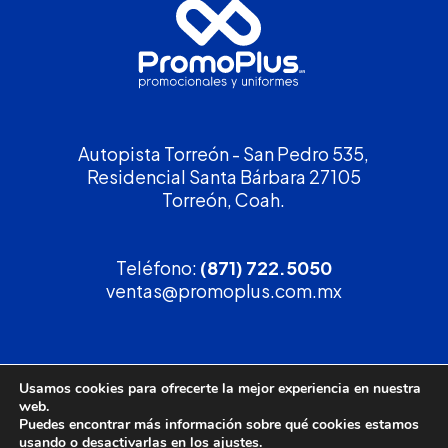
Autopista Torreón - San Pedro 535,
Residencial Santa Bárbara 27105
Torreón, Coah.
Teléfono:
(871) 722.5050
ventas@promoplus.com.mx
¡Solicita tu
cotización
!
Usamos cookies para ofrecerte la mejor experiencia en nuestra
web.
(800) 90 PROMO
Puedes encontrar más información sobre qué cookies estamos
usando o desactivarlas en los
ajustes
.