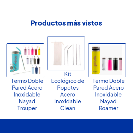
Productos más vistos
Kit
Termo Doble
Ecológico de
Termo Doble
Pared Acero
Popotes
Pared Acero
Inoxidable
Acero
Inoxidable
Nayad
Inoxidable
Nayad
Trouper
Clean
Roamer