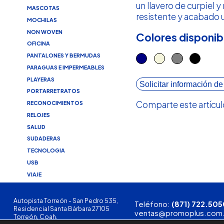
un llavero de curpiel 
MASCOTAS
resistente y acabado 
MOCHILAS
NON WOVEN
Colores disponib
OFICINA
PANTALONES Y BERMUDAS
PARAGUAS E IMPERMEABLES
PLAYERAS
Solicitar información de
PORTARRETRATOS
Comparte este artícul
RECONOCIMIENTOS
RELOJES
SALUD
SUDADERAS
TECNOLOGIA
USB
VIAJE
Autopista Torreón - San Pedro 535,
Teléfono:
(871) 722.505
Residencial Santa Bárbara 27105
ventas@promoplus.com
Torreón, Coah.