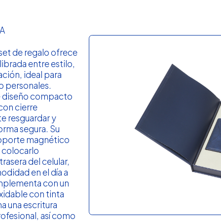
A
set de regalo ofrece
ibrada entre estilo,
ción, ideal para
 o personales.
de diseño compacto
con cierre
e resguardar y
forma segura. Su
soporte magnético
 colocarlo
trasera del celular,
didad en el día a
omplementa con un
xidable con tinta
a una escritura
profesional, así como