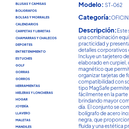
Modelo:
ST-062
BLUSAS Y CAMISAS
BOLIGRAFOS
Categoría:
OFICIN
BOLSAS Y MORRALES
CALENDARIOS
Descripción:
Este 
CARPETAS Y LIBRETAS
una combinación equil
CHAMARRAS Y CHALECOS
practicidad y presenta
DEPORTES
detalles corporativos
ENTRETENIMIENTO
Incluye un tarjetero 
ESTUCHES
elaborado en curpiel, 
GOLF
magnético que permit
GORRAS
organizar tarjetas de 
GORROS
compatibilidad con 
HERRAMIENTAS
tipo MagSafe permite
HIELERAS Y LONCHERAS
fácilmente en la parte 
brindando mayor como
HOGAR
día. El conjunto se c
JOYERÍA
bolígrafo de acero ino
LLAVERO
negra, que proporcion
MALETAS
fluida y una estética 
MANDILES