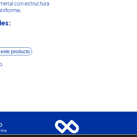
y metal con estructura
uniforme.
les:
 este producto
o
0
.mx