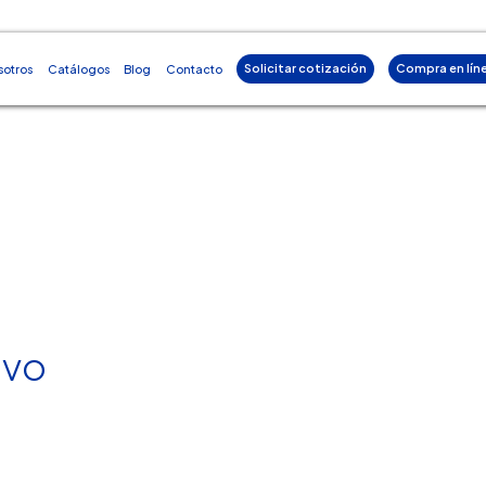
Solicitar cotización
Compra en lín
sotros
Catálogos
Blog
Contacto
ivo