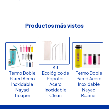
Productos más vistos
Kit
Termo Doble
Ecológico de
Termo Doble
Pared Acero
Popotes
Pared Acero
Inoxidable
Acero
Inoxidable
Nayad
Inoxidable
Nayad
Trouper
Clean
Roamer