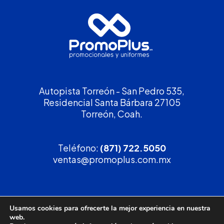
Autopista Torreón - San Pedro 535,
Residencial Santa Bárbara 27105
Torreón, Coah.
Teléfono:
(871) 722.5050
ventas@promoplus.com.mx
¡Solicita tu
cotización
!
Usamos cookies para ofrecerte la mejor experiencia en nuestra
web.