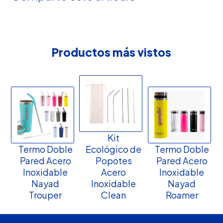
Productos más vistos
Kit
Termo Doble
Ecológico de
Termo Doble
Pared Acero
Popotes
Pared Acero
Inoxidable
Acero
Inoxidable
Nayad
Inoxidable
Nayad
Trouper
Clean
Roamer