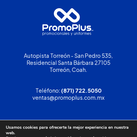
Autopista Torreón - San Pedro 535,
Residencial Santa Bárbara 27105
Torreón, Coah.
Teléfono:
(871) 722.5050
ventas@promoplus.com.mx
¡Solicita tu
cotización
!
Usamos cookies para ofrecerte la mejor experiencia en nuestra
web.