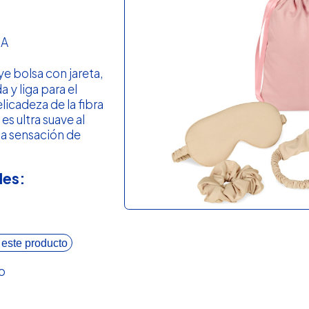
ZA
ye bolsa con jareta,
a y liga para el
elicadeza de la fibra
s ultra suave al
na sensación de
les:
 este producto
o