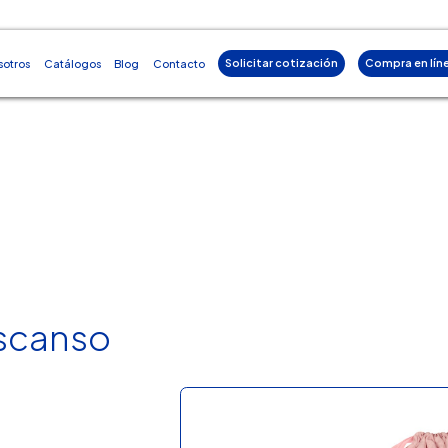
Solicitar cotización
Compra en lín
sotros
Catálogos
Blog
Contacto
scanso