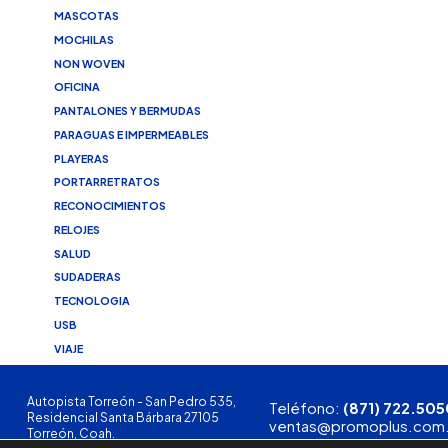
MASCOTAS
MOCHILAS
NON WOVEN
OFICINA
PANTALONES Y BERMUDAS
PARAGUAS E IMPERMEABLES
PLAYERAS
PORTARRETRATOS
RECONOCIMIENTOS
RELOJES
SALUD
SUDADERAS
TECNOLOGIA
USB
VIAJE
Autopista Torreón - San Pedro 535,
Teléfono:
(871) 722.505
Residencial Santa Bárbara 27105
ventas@promoplus.com
Torreón, Coah.