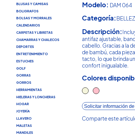
Modelo:
DAM 064
BLUSAS Y CAMISAS
BOLIGRAFOS
Categoría:
BELLE
BOLSAS Y MORRALES
CALENDARIOS
Descripción:
Inclu
CARPETAS Y LIBRETAS
antifaz ajustable, band
CHAMARRAS Y CHALECOS
cabello. Gracias a la d
DEPORTES
de bambú, cada pieza e
ENTRETENIMIENTO
tacto, lo que brinda u
ESTUCHES
confort inigualable.
GOLF
GORRAS
Colores disponib
GORROS
HERRAMIENTAS
HIELERAS Y LONCHERAS
HOGAR
Solicitar información de
JOYERÍA
Comparte este artícul
LLAVERO
MALETAS
MANDILES