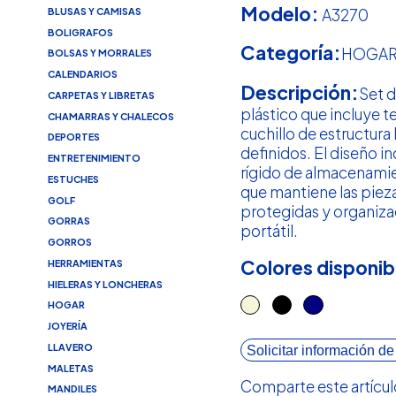
Modelo:
A3270
BLUSAS Y CAMISAS
BOLIGRAFOS
Categoría:
HOGA
BOLSAS Y MORRALES
CALENDARIOS
Descripción:
Set d
CARPETAS Y LIBRETAS
plástico que incluye t
CHAMARRAS Y CHALECOS
cuchillo de estructura
DEPORTES
definidos. El diseño i
ENTRETENIMIENTO
rígido de almacenami
ESTUCHES
que mantiene las pieza
GOLF
protegidas y organiza
GORRAS
portátil.
GORROS
Colores disponib
HERRAMIENTAS
HIELERAS Y LONCHERAS
HOGAR
JOYERÍA
LLAVERO
Solicitar información de
MALETAS
Comparte este artícul
MANDILES