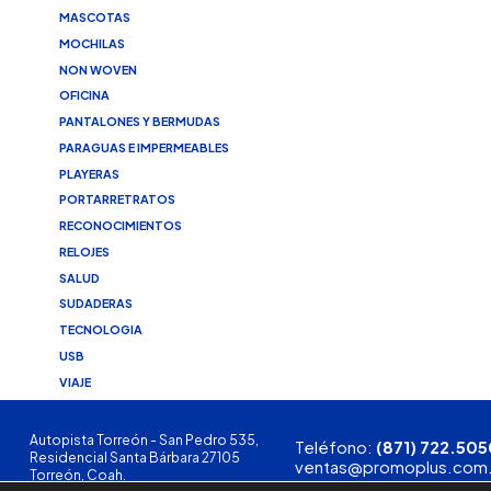
MASCOTAS
MOCHILAS
NON WOVEN
OFICINA
PANTALONES Y BERMUDAS
PARAGUAS E IMPERMEABLES
PLAYERAS
PORTARRETRATOS
RECONOCIMIENTOS
RELOJES
SALUD
SUDADERAS
TECNOLOGIA
USB
VIAJE
Autopista Torreón - San Pedro 535,
Teléfono:
(871) 722.505
Residencial Santa Bárbara 27105
ventas@promoplus.com
Torreón, Coah.