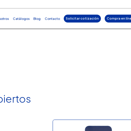
Solicitar cotización
Compra en lín
sotros
Catálogos
Blog
Contacto
biertos