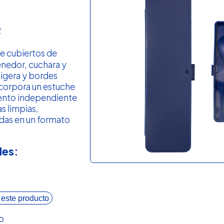
R
e cubiertos de
enedor, cuchara y
 ligera y bordes
ncorpora un estuche
ento independiente
s limpias,
das en un formato
les:
 este producto
o