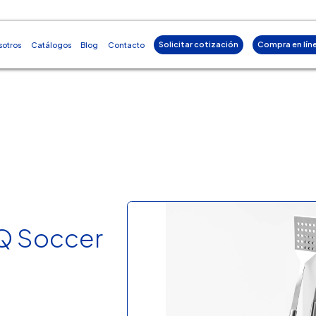
Solicitar cotización
Compra en lín
sotros
Catálogos
Blog
Contacto
Q Soccer