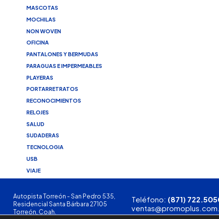
MASCOTAS
MOCHILAS
NON WOVEN
OFICINA
PANTALONES Y BERMUDAS
PARAGUAS E IMPERMEABLES
PLAYERAS
PORTARRETRATOS
RECONOCIMIENTOS
RELOJES
SALUD
SUDADERAS
TECNOLOGIA
USB
VIAJE
Autopista Torreón - San Pedro 535,
Teléfono:
(871) 722.505
Residencial Santa Bárbara 27105
ventas@promoplus.com
Torreón, Coah.