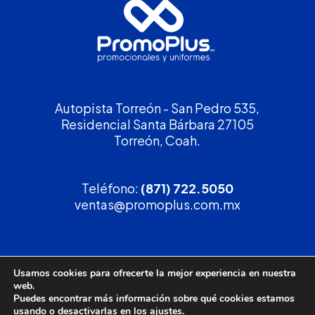
Autopista Torreón - San Pedro 535,
Residencial Santa Bárbara 27105
Torreón, Coah.
Teléfono:
(871) 722.5050
ventas@promoplus.com.mx
¡Solicita tu
cotización
!
Usamos cookies para ofrecerte la mejor experiencia en nuestra
web.
(800) 90 PROMO
Puedes encontrar más información sobre qué cookies estamos
usando o desactivarlas en los
ajustes
.