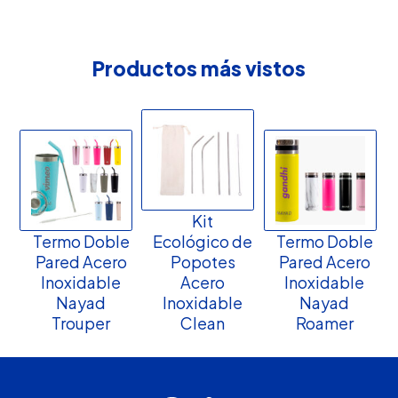
Productos más vistos
Kit
Termo Doble
Ecológico de
Termo Doble
Pared Acero
Popotes
Pared Acero
Inoxidable
Acero
Inoxidable
Nayad
Inoxidable
Nayad
Trouper
Clean
Roamer