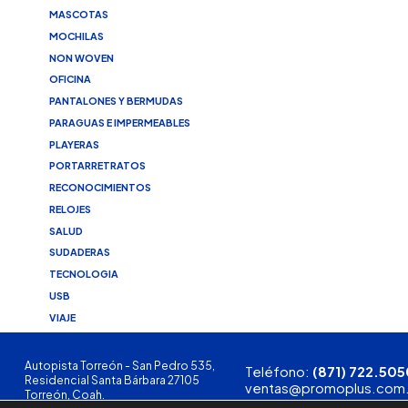
MASCOTAS
MOCHILAS
NON WOVEN
OFICINA
PANTALONES Y BERMUDAS
PARAGUAS E IMPERMEABLES
PLAYERAS
PORTARRETRATOS
RECONOCIMIENTOS
RELOJES
SALUD
SUDADERAS
TECNOLOGIA
USB
VIAJE
Autopista Torreón - San Pedro 535,
Teléfono:
(871) 722.505
Residencial Santa Bárbara 27105
ventas@promoplus.com
Torreón, Coah.