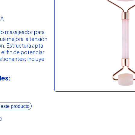
ZA
lo masajeador para
que mejora la tensión
ión. Estructura apta
 el fin de potenciar
tionantes; incluye
les:
 este producto
o