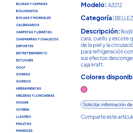
Modelo:
A3212
BLUSAS Y CAMISAS
BOLIGRAFOS
Categoría:
BELLE
BOLSAS Y MORRALES
CALENDARIOS
Descripción:
Rodil
CARPETAS Y LIBRETAS
cara, cuello y escote 
CHAMARRAS Y CHALECOS
de la piel y la circulac
DEPORTES
para refrigeración con
ENTRETENIMIENTO
sus efectos desconges
ESTUCHES
caja kraft.
GOLF
GORRAS
Colores disponib
GORROS
HERRAMIENTAS
HIELERAS Y LONCHERAS
HOGAR
Solicitar información de
JOYERÍA
Comparte este artícul
LLAVERO
MALETAS
MANDILES