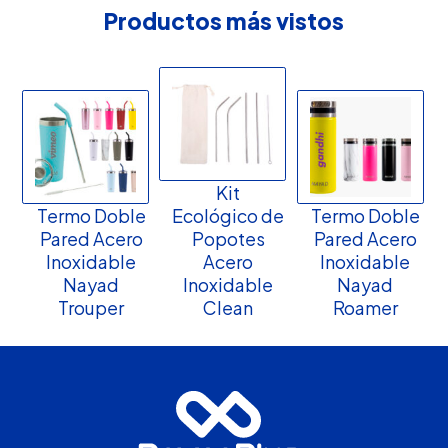
Productos más vistos
Kit
Termo Doble
Ecológico de
Termo Doble
Pared Acero
Popotes
Pared Acero
Inoxidable
Acero
Inoxidable
Nayad
Inoxidable
Nayad
Trouper
Clean
Roamer