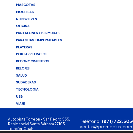
MASCOTAS
MOCHILAS
NON WOVEN
OFICINA
PANTALONES Y BERMUDAS
PARAGUAS E IMPERMEABLES
PLAYERAS
PORTARRETRATOS
RECONOCIMIENTOS
RELOJES
SALUD
SUDADERAS
TECNOLOGIA
USB
VIAJE
Autopista Torreón - San Pedro 535,
Teléfono:
(871) 722.505
Residencial Santa Bárbara 27105
ventas@promoplus.com
Torreón, Coah.