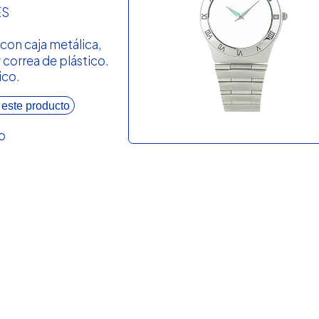
ES
 con caja metálica,
 y correa de plástico.
ico.
 este producto
o