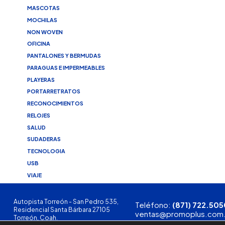
MASCOTAS
MOCHILAS
NON WOVEN
OFICINA
PANTALONES Y BERMUDAS
PARAGUAS E IMPERMEABLES
PLAYERAS
PORTARRETRATOS
RECONOCIMIENTOS
RELOJES
SALUD
SUDADERAS
TECNOLOGIA
USB
VIAJE
Autopista Torreón - San Pedro 535,
Teléfono:
(871) 722.505
Residencial Santa Bárbara 27105
ventas@promoplus.com
Torreón, Coah.