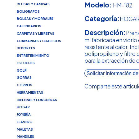
Modelo:
HM-182
BLUSAS Y CAMISAS
BOLIGRAFOS
Categoría:
HOGA
BOLSAS Y MORRALES
CALENDARIOS
Descripción:
Pren
CARPETAS Y LIBRETAS
ml fabricada en vidrio
CHAMARRAS Y CHALECOS
resistente al calor. In
DEPORTES
polipropileno y filtro
ENTRETENIMIENTO
para la extracción de 
ESTUCHES
GOLF
Solicitar información de
GORRAS
Comparte este artícul
GORROS
HERRAMIENTAS
HIELERAS Y LONCHERAS
HOGAR
JOYERÍA
LLAVERO
MALETAS
MANDILES