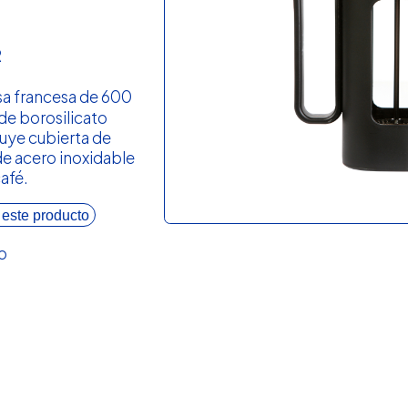
R
sa francesa de 600
 de borosilicato
cluye cubierta de
 de acero inoxidable
café.
 este producto
o