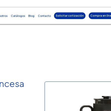
Solicitar cotización
Compra en lín
sotros
Catálogos
Blog
Contacto
ancesa