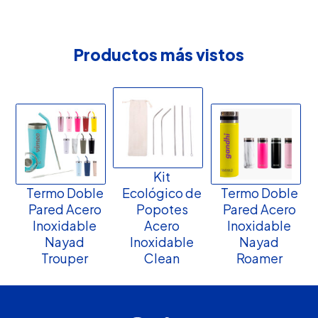
Productos más vistos
Kit
Termo Doble
Ecológico de
Termo Doble
Pared Acero
Popotes
Pared Acero
Inoxidable
Acero
Inoxidable
Nayad
Inoxidable
Nayad
Trouper
Clean
Roamer