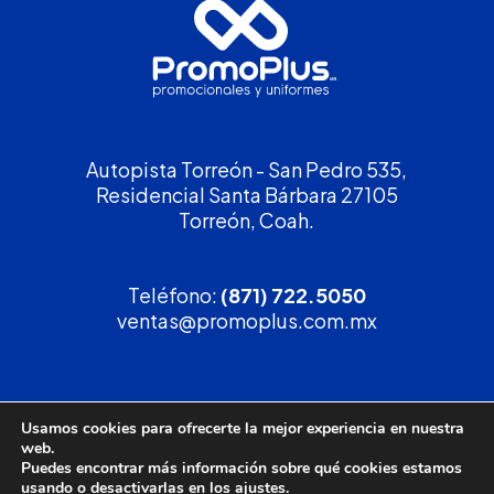
Autopista Torreón - San Pedro 535,
Residencial Santa Bárbara 27105
Torreón, Coah.
Teléfono:
(871) 722.5050
ventas@promoplus.com.mx
¡Solicita tu
cotización
!
Usamos cookies para ofrecerte la mejor experiencia en nuestra
web.
(800) 90 PROMO
Puedes encontrar más información sobre qué cookies estamos
usando o desactivarlas en los
ajustes
.