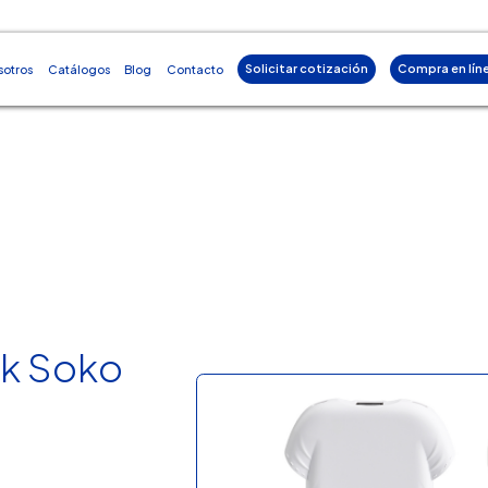
Solicitar cotización
Compra en lín
sotros
Catálogos
Blog
Contacto
k Soko