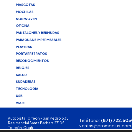
MASCOTAS
MOCHILAS
NON WOVEN
OFICINA
PANTALONES Y BERMUDAS
PARAGUAS E IMPERMEABLES
PLAYERAS
PORTARRETRATOS
RECONOCIMIENTOS
RELOJES
SALUD
SUDADERAS
TECNOLOGIA
USB
VIAJE
Autopista Torreón - San Pedro 535,
Teléfono:
(871) 722.505
Residencial Santa Bárbara 27105
ventas@promoplus.com
Torreón, Coah.