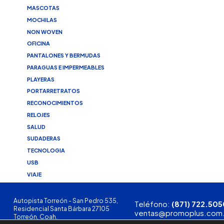
MASCOTAS
MOCHILAS
NON WOVEN
OFICINA
PANTALONES Y BERMUDAS
PARAGUAS E IMPERMEABLES
PLAYERAS
PORTARRETRATOS
RECONOCIMIENTOS
RELOJES
SALUD
SUDADERAS
TECNOLOGIA
USB
VIAJE
Autopista Torreón - San Pedro 535,
Teléfono:
(871) 722.505
Residencial Santa Bárbara 27105
ventas@promoplus.com
Torreón, Coah.