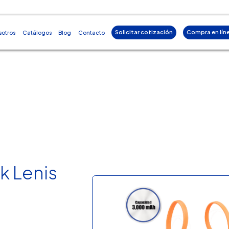
Solicitar cotización
Compra en lín
sotros
Catálogos
Blog
Contacto
k Lenis