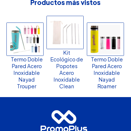
Productos más vistos
Kit
Termo Doble
Ecológico de
Termo Doble
Pared Acero
Popotes
Pared Acero
Inoxidable
Acero
Inoxidable
Nayad
Inoxidable
Nayad
Trouper
Clean
Roamer