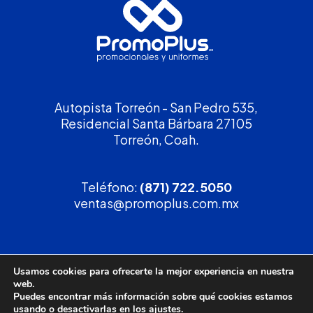
Autopista Torreón - San Pedro 535,
Residencial Santa Bárbara 27105
Torreón, Coah.
Teléfono:
(871) 722.5050
ventas@promoplus.com.mx
¡Solicita tu
cotización
!
Usamos cookies para ofrecerte la mejor experiencia en nuestra
web.
(800) 90 PROMO
Puedes encontrar más información sobre qué cookies estamos
usando o desactivarlas en los
ajustes
.