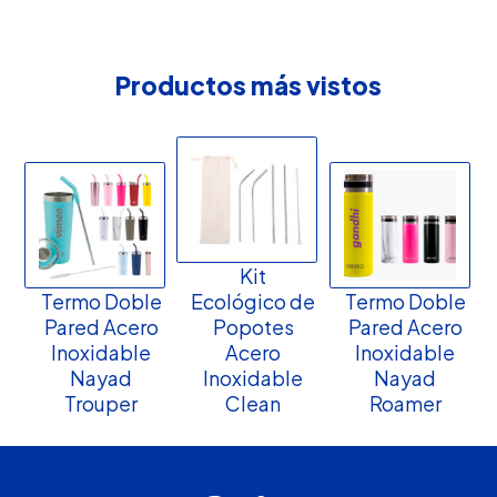
Productos más vistos
Kit
Termo Doble
Ecológico de
Termo Doble
Pared Acero
Popotes
Pared Acero
Inoxidable
Acero
Inoxidable
Nayad
Inoxidable
Nayad
Trouper
Clean
Roamer