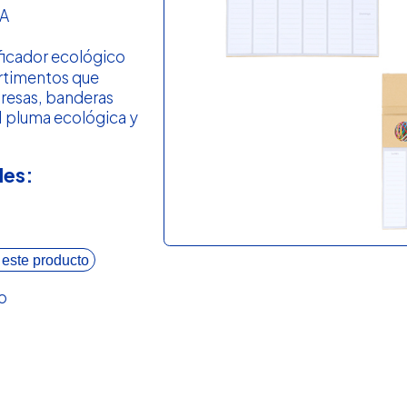
A
ficador ecológico
rtimentos que
presas, banderas
 1 pluma ecológica y
les:
 este producto
o