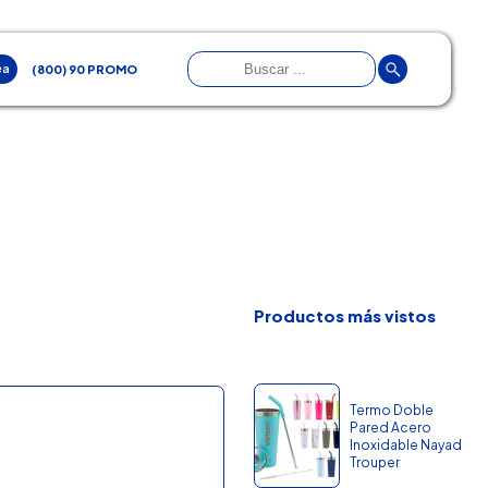
ea
(800) 90 PROMO
Productos más vistos
Termo Doble
Pared Acero
Inoxidable Nayad
Trouper