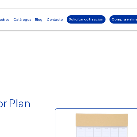
Solicitar cotización
Compra en lín
sotros
Catálogos
Blog
Contacto
or Plan