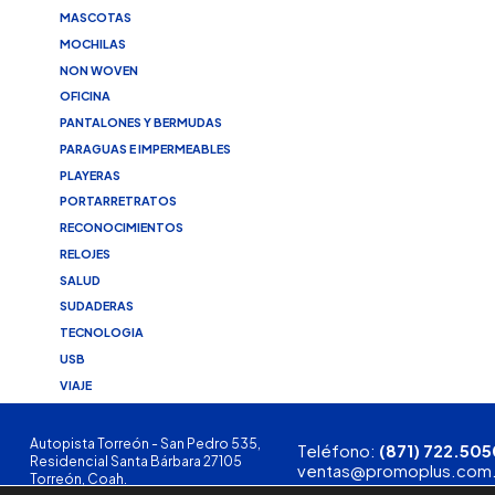
MASCOTAS
MOCHILAS
NON WOVEN
OFICINA
PANTALONES Y BERMUDAS
PARAGUAS E IMPERMEABLES
PLAYERAS
PORTARRETRATOS
RECONOCIMIENTOS
RELOJES
SALUD
SUDADERAS
TECNOLOGIA
USB
VIAJE
Autopista Torreón - San Pedro 535,
Teléfono:
(871) 722.505
Residencial Santa Bárbara 27105
ventas@promoplus.com
Torreón, Coah.