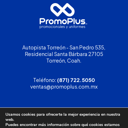
Autopista Torreón - San Pedro 535,
Residencial Santa Bárbara 27105
Torreón, Coah.
Teléfono:
(871) 722.5050
ventas@promoplus.com.mx
¡Solicita tu
cotización
!
Usamos cookies para ofrecerte la mejor experiencia en nuestra
web.
(800) 90 PROMO
Puedes encontrar más información sobre qué cookies estamos