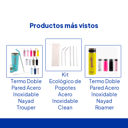
Productos más vistos
Kit
Termo Doble
Ecológico de
Termo Doble
Pared Acero
Popotes
Pared Acero
Inoxidable
Acero
Inoxidable
Nayad
Inoxidable
Nayad
Trouper
Clean
Roamer