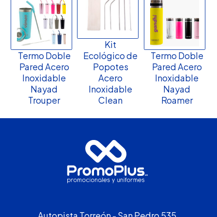
Kit
Termo Doble
Ecológico de
Termo Doble
Pared Acero
Popotes
Pared Acero
Inoxidable
Acero
Inoxidable
Nayad
Inoxidable
Nayad
Trouper
Clean
Roamer
Autopista Torreón - San Pedro 535,