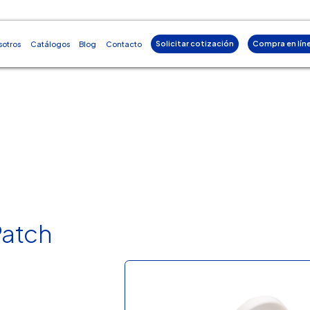
Solicitar cotización
Compra en lín
sotros
Catálogos
Blog
Contacto
Patch