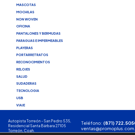
MASCOTAS
MOCHILAS
NON WOVEN
OFICINA
PANTALONES Y BERMUDAS
PARAGUAS E IMPERMEABLES
PLAYERAS
PORTARRETRATOS
RECONOCIMIENTOS
RELOJES
SALUD
SUDADERAS
TECNOLOGIA
USB
VIAJE
Autopista Torreón - San Pedro 535,
Teléfono:
(871) 722.505
Residencial Santa Bárbara 27105
ventas@promoplus.com
Torreón, Coah.