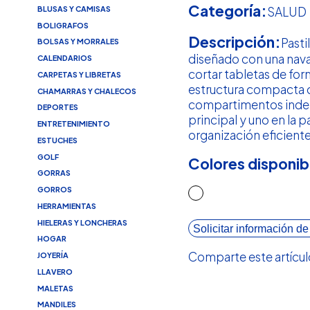
Categoría:
BLUSAS Y CAMISAS
SALUD
BOLIGRAFOS
Descripción:
Pasti
BOLSAS Y MORRALES
diseñado con una nava
CALENDARIOS
cortar tabletas de for
CARPETAS Y LIBRETAS
estructura compacta 
CHAMARRAS Y CHALECOS
compartimentos inde
DEPORTES
principal y uno en la p
ENTRETENIMIENTO
organización eficiente
ESTUCHES
GOLF
Colores disponib
GORRAS
GORROS
HERRAMIENTAS
HIELERAS Y LONCHERAS
Solicitar información de
HOGAR
Comparte este artícul
JOYERÍA
LLAVERO
MALETAS
MANDILES