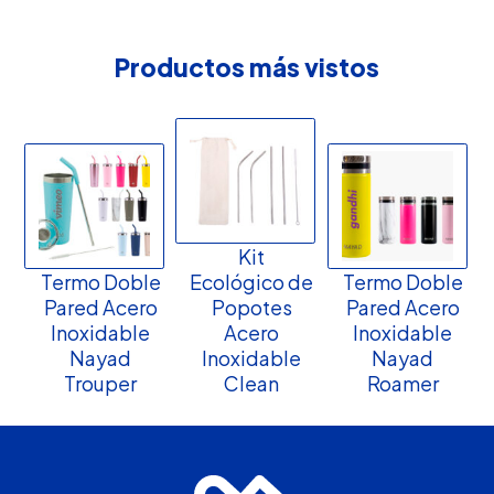
Productos más vistos
Kit
Termo Doble
Ecológico de
Termo Doble
Pared Acero
Popotes
Pared Acero
Inoxidable
Acero
Inoxidable
Nayad
Inoxidable
Nayad
Trouper
Clean
Roamer