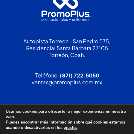
Autopista Torreón - San Pedro 535,
Residencial Santa Bárbara 27105
Torreón, Coah.
Teléfono:
(871) 722.5050
ventas@promoplus.com.mx
¡Solicita tu
cotización
!
Usamos cookies para ofrecerte la mejor experiencia en nuestra
web.
(800) 90 PROMO
Puedes encontrar más información sobre qué cookies estamos
usando o desactivarlas en los
ajustes
.